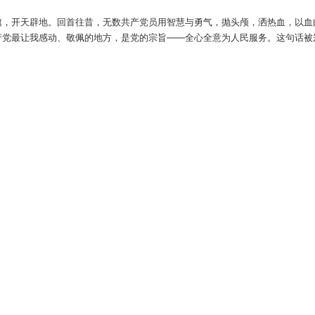
旗，开天辟地。回首往昔，无数共产党员用智慧与勇气，抛头颅，洒热血，以血
产党最让我感动、敬佩的地方，是党的宗旨——全心全意为人民服务。这句话被