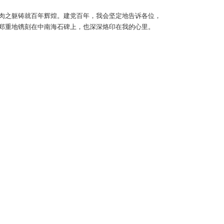
肉之躯铸就百年辉煌。建党百年，我会坚定地告诉各位，
郑重地镌刻在中南海石碑上，也深深烙印在我的心里。